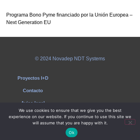
Programa Bono Pyme financiado por la Unión Europea –
Next Generation EU
© 2024 Novadep NDT Systems
Proyectos I+D
Contacto
Aviso legal
We use cookies to ensure that we give you the best
Política de calidad
experience on our website. If you continue to use this site we
will assume that you are happy with it.
Política de privacidad
Ok