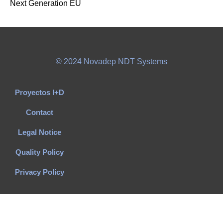
Next Generation EU
© 2024 Novadep NDT Systems
Proyectos I+D
Contact
Legal Notice
Quality Policy
Privacy Policy